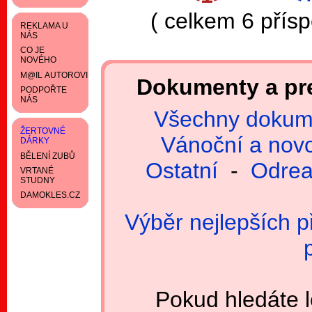
( celkem 6 přís
REKLAMA U
NÁS
CO JE
NOVÉHO
M@IL AUTOROVI
Dokumenty a pre
PODPOŘTE
NÁS
Všechny dokum
ŽERTOVNÉ
Vánoční a nov
DÁRKY
BĚLENÍ ZUBŮ
Ostatní
-
Odrea
VRTANÉ
STUDNY
DAMOKLES.CZ
Výběr nejlepších p
Pokud hledáte 