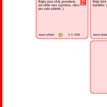
Bajky jsou vždy povedené,
Malý letní
ani tahle není vyjímkou, něco
každého :
pro vaše přátele :)
datum přidání
9. 9. 2008
datum přidá