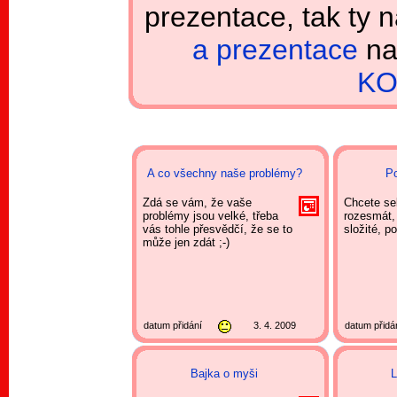
prezentace, tak ty 
a prezentace
na
KO
A co všechny naše problémy?
P
Zdá se vám, že vaše
Chcete se
problémy jsou velké, třeba
rozesmát, 
vás tohle přesvědčí, že se to
složité, po
může jen zdát ;-)
datum přidání
3. 4. 2009
datum přidá
Bajka o myši
L