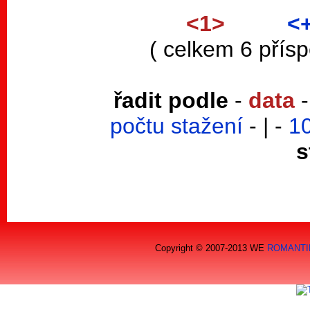
<1>
<
( celkem 6 přís
řadit podle
-
data
počtu stažení
- | -
1
s
Copyright © 2007-2013 WE
ROMANTI