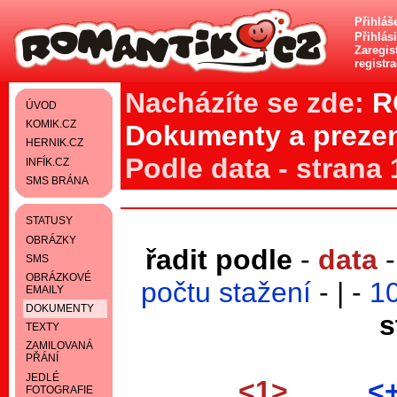
Přihláš
Přihlás
Zaregist
registr
Nacházíte se zde:
R
ÚVOD
KOMIK.CZ
Dokumenty a preze
HERNIK.CZ
Podle data - strana 
INFÍK.CZ
SMS BRÁNA
STATUSY
OBRÁZKY
řadit podle
-
data
SMS
OBRÁZKOVÉ
počtu stažení
- | -
1
EMAILY
DOKUMENTY
s
TEXTY
ZAMILOVANÁ
PŘÁNÍ
JEDLÉ
<1>
<
FOTOGRAFIE