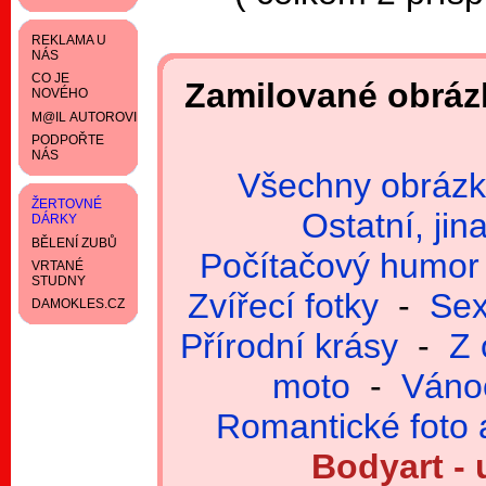
REKLAMA U
NÁS
CO JE
Zamilované obrázk
NOVÉHO
M@IL AUTOROVI
PODPOŘTE
NÁS
Všechny obráz
ŽERTOVNÉ
Ostatní, ji
DÁRKY
BĚLENÍ ZUBŮ
Počítačový humor
VRTANÉ
STUDNY
Zvířecí fotky
-
Sex
DAMOKLES.CZ
Přírodní krásy
-
Z 
moto
-
Váno
Romantické foto 
Bodyart - 