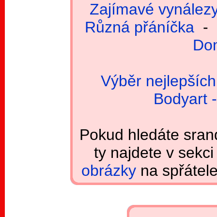
Zajímavé vynález
Různá přáníčka
-
Dom
Výběr nejlepších
Bodyart 
Pokud hledáte srand
ty najdete v sekc
obrázky
na spřátel