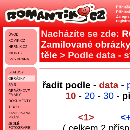
Přihláš
Přihlás
Zaregist
registr
Nacházíte se zde:
R
ÚVOD
KOMIK.CZ
Zamilované obrázk
HERNIK.CZ
těle
> Podle data - s
INFÍK.CZ
SMS BRÁNA
STATUSY
OBRÁZKY
řadit podle
-
data
-
SMS
OBRÁZKOVÉ
10
-
20
-
30
-
p
EMAILY
DOKUMENTY
TEXTY
ZAMILOVANÁ
<1>
<
PŘÁNÍ
JEDLÉ
( celkem 2 přís
FOTOGRAFIE