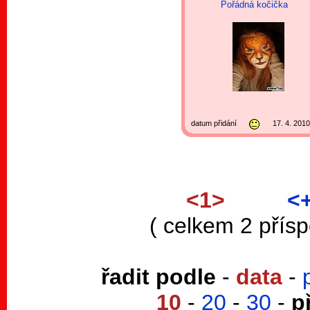
Pořádná kočička
datum přidání
17. 4. 201
<1>
<
( celkem 2 přís
řadit podle
-
data
-
10
-
20
-
30
-
p