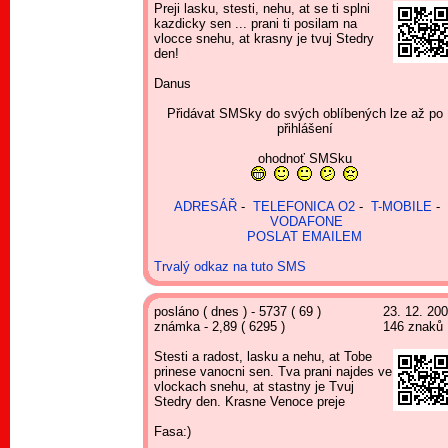
Preji lasku, stesti, nehu, at se ti splni
kazdicky sen ... prani ti posilam na
vlocce snehu, at krasny je tvuj Stedry
den!
Danus
Přidávat SMSky do svých oblíbených lze až po
přihlášení
ohodnoť SMSku
ADRESÁŘ
-
TELEFONICA O2
-
T-MOBILE
-
VODAFONE
POSLAT EMAILEM
Trvalý odkaz na tuto SMS
posláno ( dnes ) - 5737 ( 69 )
23. 12. 20
známka - 2,89 ( 6295 )
146 znaků
Stesti a radost, lasku a nehu, at Tobe
prinese vanocni sen. Tva prani najdes ve
vlockach snehu, at stastny je Tvuj
Stedry den. Krasne Venoce preje
Fasa:)