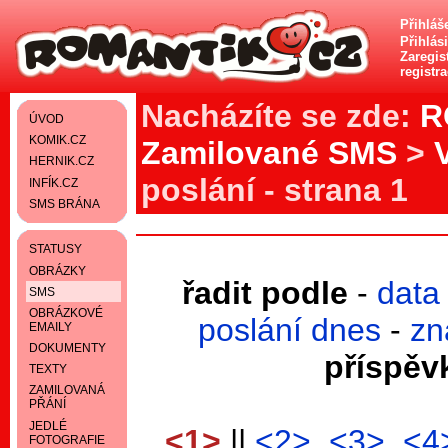
Přihláš
Přihlás
Zaregist
registr
Nacházíte se zde:
R
ÚVOD
KOMIK.CZ
Zamilované SMS
>
HERNIK.CZ
poslání - strana 1
INFÍK.CZ
SMS BRÁNA
STATUSY
OBRÁZKY
řadit podle
-
data
SMS
OBRÁZKOVÉ
poslání dnes
-
zn
EMAILY
DOKUMENTY
příspěv
TEXTY
ZAMILOVANÁ
PŘÁNÍ
JEDLÉ
<1>
||
<2>
<3>
<4
FOTOGRAFIE