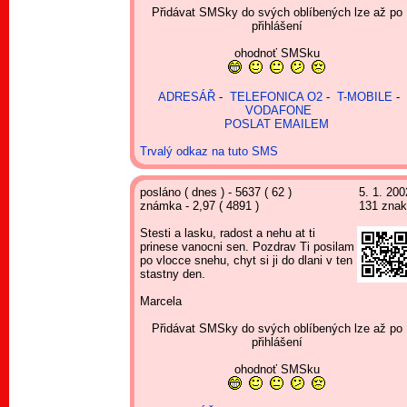
Přidávat SMSky do svých oblíbených lze až po
přihlášení
ohodnoť SMSku
ADRESÁŘ
-
TELEFONICA O2
-
T-MOBILE
-
VODAFONE
POSLAT EMAILEM
Trvalý odkaz na tuto SMS
posláno ( dnes ) - 5637 ( 62 )
5. 1. 200
známka - 2,97 ( 4891 )
131 zna
Stesti a lasku, radost a nehu at ti
prinese vanocni sen. Pozdrav Ti posilam
po vlocce snehu, chyt si ji do dlani v ten
stastny den.
Marcela
Přidávat SMSky do svých oblíbených lze až po
přihlášení
ohodnoť SMSku