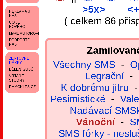
>5x>
<
REKLAMA U
NÁS
( celkem 86 přís
CO JE
NOVÉHO
M@IL AUTOROVI
PODPOŘTE
NÁS
Zamilovan
ŽERTOVNÉ
Všechny SMS
-
O
DÁRKY
BĚLENÍ ZUBŮ
Legrační
-
VRTANÉ
STUDNY
K dobrému jitru
DAMOKLES.CZ
Pesimistické
-
Val
Nadávací SMS
Vánoční
-
SM
SMS fórky - nesl