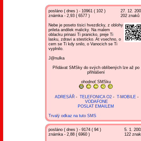
posláno ( dnes ) - 10961 ( 102 )
27. 12. 20
známka - 2,93 ( 6577 )
202 znaků
Nebe je poseto tisici hvezdicky, z oblohy
prileta andilek malicky. Na malem
oblacku prinasi Ti pranicko, preje Ti
lasku, zdravi a stesticko. At vsechno, o
cem se Ti kdy snilo, o Vanocich se Ti
vyplnilo.
J@nulka
Přidávat SMSky do svých oblíbených lze až po
přihlášení
ohodnoť SMSku
ADRESÁŘ
-
TELEFONICA O2
-
T-MOBILE
-
VODAFONE
POSLAT EMAILEM
Trvalý odkaz na tuto SMS
posláno ( dnes ) - 9174 ( 94 )
5. 1. 200
známka - 2,88 ( 6960 )
122 zna