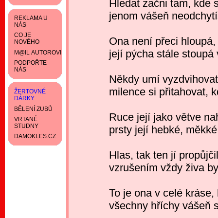
Hledat začni tam, kde sl
jenom vášeň neodchytíš
REKLAMA U
NÁS
CO JE
Ona není přeci hloupá,
NOVÉHO
její pýcha stále stoupá
M@IL AUTOROVI
PODPOŘTE
NÁS
Někdy umí vyzdvihovat
milence si přitahovat, kd
ŽERTOVNÉ
DÁRKY
BĚLENÍ ZUBŮ
Ruce její jako větve na
VRTANÉ
STUDNY
prsty její hebké, měkké
DAMOKLES.CZ
Hlas, tak ten jí propůjči
vzrušením vždy živa byla
To je ona v celé kráse,
všechny hříchy vášeň sp