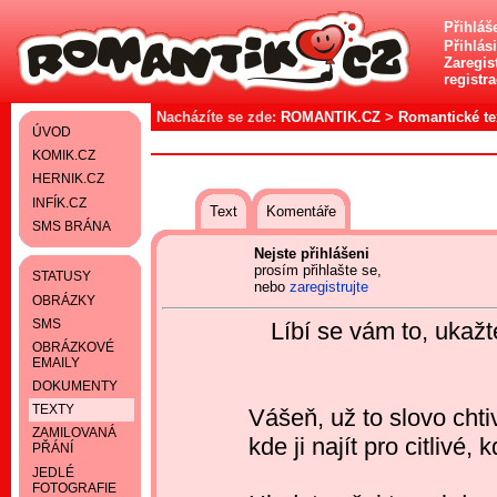
Přihláš
Přihlás
Zaregist
registr
Nacházíte se zde:
ROMANTIK.CZ
>
Romantické te
ÚVOD
KOMIK.CZ
HERNIK.CZ
INFÍK.CZ
Text
Komentáře
SMS BRÁNA
Nejste přihlášeni
prosím přihlašte se,
STATUSY
nebo
zaregistrujte
OBRÁZKY
SMS
Líbí se vám to, ukaž
OBRÁZKOVÉ
EMAILY
DOKUMENTY
TEXTY
Vášeň, už to slovo chti
ZAMILOVANÁ
kde ji najít pro citlivé, 
PŘÁNÍ
JEDLÉ
FOTOGRAFIE