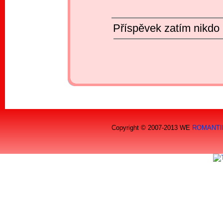
Příspěvek zatím nikdo 
_ _ _ _ _ _ _ _ _ _ _ _ _ _ _ _ _
_ _ _ _ _ _ _ _ _ _ _ _ _ _ _ _ _
_ _ _ _ _ _ _ _ _ _ _ _ _ _ _ _ _
Copyright © 2007-2013 WE
ROMANTI