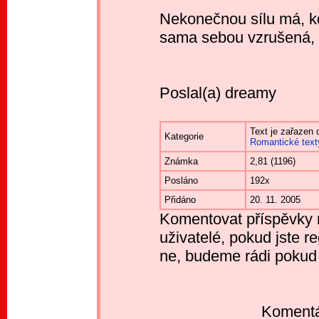
Nekonečnou sílu má, k
sama sebou vzrušená, 
Poslal(a) dreamy
Text je zařazen 
Kategorie
Romantické text
Známka
2,81 (1196)
Posláno
192x
Přidáno
20. 11. 2005
Komentovat příspěvky 
uživatelé, pokud jste re
ne, budeme rádi pokud
Komentá