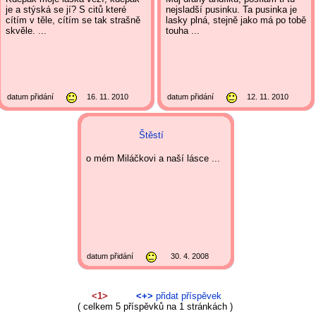
je a stýská se jí? S citů které
nejsladší pusinku. Ta pusinka je
cítím v těle, cítím se tak strašně
lasky plná, stejně jako má po tobě
skvěle. ...
touha ...
datum přidání
16. 11. 2010
datum přidání
12. 11. 2010
Štěstí
o mém Miláčkovi a naší lásce ...
datum přidání
30. 4. 2008
<1>
<+>
přidat příspěvek
( celkem 5 příspěvků na 1 stránkách )