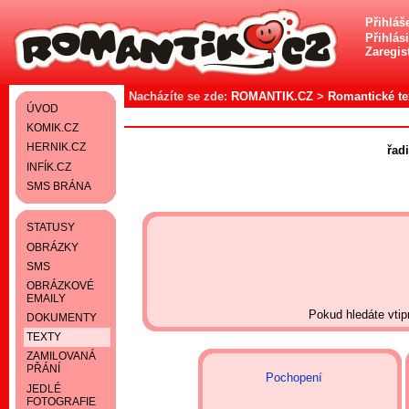
Přihláš
Přihlás
Zaregist
Nacházíte se zde:
ROMANTIK.CZ
>
Romantické te
ÚVOD
KOMIK.CZ
HERNIK.CZ
řad
INFÍK.CZ
SMS BRÁNA
STATUSY
OBRÁZKY
SMS
OBRÁZKOVÉ
EMAILY
Pokud hledáte vtip
DOKUMENTY
TEXTY
ZAMILOVANÁ
PŘÁNÍ
Pochopení
JEDLÉ
FOTOGRAFIE