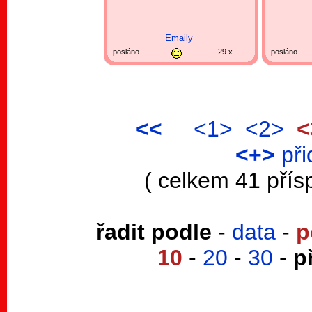
Emaily
posláno
29 x
posláno
<<
<1>
<2>
<
<+>
při
( celkem 41 přís
řadit podle
-
data
-
p
10
-
20
-
30
-
p