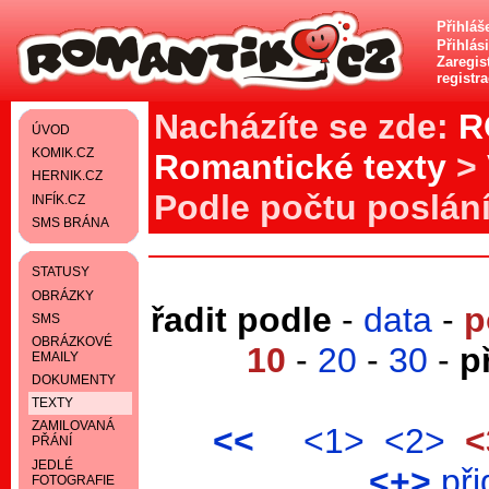
Přihláš
Přihlás
Zaregist
registr
Nacházíte se zde:
R
ÚVOD
KOMIK.CZ
Romantické texty
>
HERNIK.CZ
Podle počtu poslání
INFÍK.CZ
SMS BRÁNA
STATUSY
OBRÁZKY
řadit podle
-
data
-
p
SMS
OBRÁZKOVÉ
10
-
20
-
30
-
p
EMAILY
DOKUMENTY
TEXTY
ZAMILOVANÁ
<<
<1>
<2>
<
PŘÁNÍ
JEDLÉ
<+>
při
FOTOGRAFIE