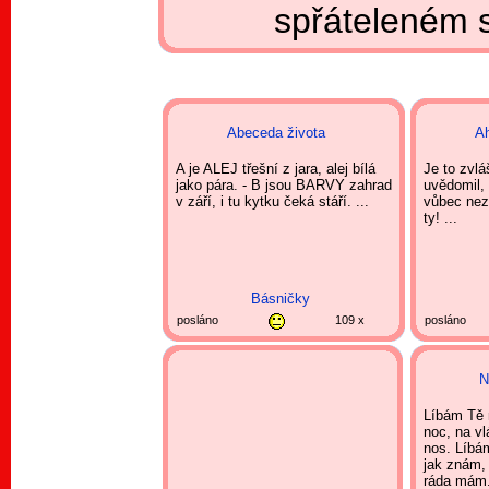
spřáteleném 
Abeceda života
Ah
A je ALEJ třešní z jara, alej bílá
Je to zvlá
jako pára. - B jsou BARVY zahrad
uvědomil, 
v září, i tu kytku čeká stáří. ...
vůbec nez
ty! ...
Básničky
posláno
109 x
posláno
N
Líbám Tě m
noc, na vl
nos. Líbám
jak znám, 
ráda mám.