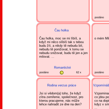
posláno
Čau holka
Čau holka, moc se mi líbíš, a
o mém Milá
když mi něco slíbíš tak s tebou
budu žít, a nikdy tě nebudu bít,
nebudu tě ponižovat, k tomu se
nebudu snižovat, budu tě jen a jen
milovat. ...
Romantické
posláno
62 x
posláno
Rodina verzus práce
Vzpomínáš 
Jsi si vědom(a) toho, že když
Vzpominas
zítra zemřeme, společnost, pro
co jdou po
kterou pracujeme, nás může
co na dopi
lehce nahradit ze dne na den?
kdyz v sms
...