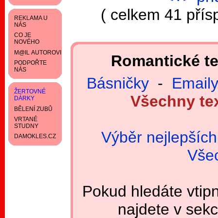
( celkem 41 přís
REKLAMA U
NÁS
CO JE
NOVÉHO
M@IL AUTOROVI
Romantické te
PODPOŘTE
NÁS
Básničky
-
Email
ŽERTOVNÉ
Všechny te
DÁRKY
BĚLENÍ ZUBŮ
VRTANÉ
STUDNY
Výběr nejlepších
DAMOKLES.CZ
Všec
Pokud hledáte vtipn
najdete v sek